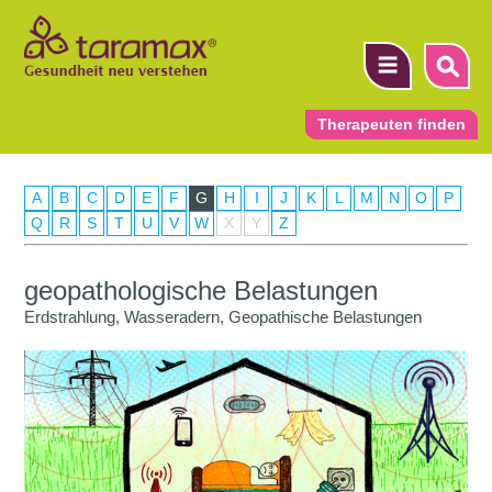
Therapeuten finden
A
B
C
D
E
F
G
H
I
J
K
L
M
N
O
P
▼
Q
R
S
T
U
V
W
X
Y
Z
▼
geopathologische Belastungen
▼
Erdstrahlung, Wasseradern, Geopathische Belastungen