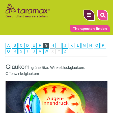
Therapeuten finden
A
B
C
D
E
F
G
H
I
J
K
L
M
N
O
P
▼
Q
R
S
T
U
V
W
X
Y
Z
▼
Glaukom
grüne Star, Winkelblockglaukom,
▼
Offenwinkelglaukom