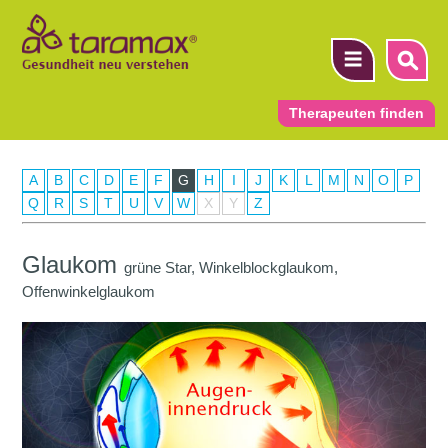
Therapeuten finden
A
B
C
D
E
F
G
H
I
J
K
L
M
N
O
P
▼
Q
R
S
T
U
V
W
X
Y
Z
▼
Glaukom
grüne Star, Winkelblockglaukom,
▼
Offenwinkelglaukom