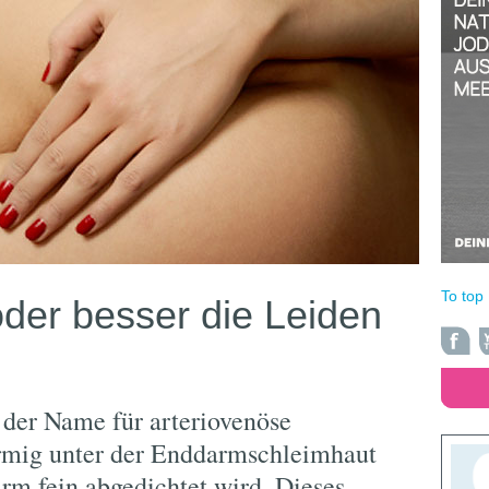
To top
der besser die Leiden
 der Name für arteriovenöse
örmig unter der Enddarmschleimhaut
arm fein abgedichtet wird. Dieses