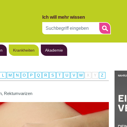
Ich will mehr wissen
en
Krankheiten
Akademie
L
M
N
O
P
Q
R
S
T
U
V
W
X
Y
Z
en, Rektumvarizen