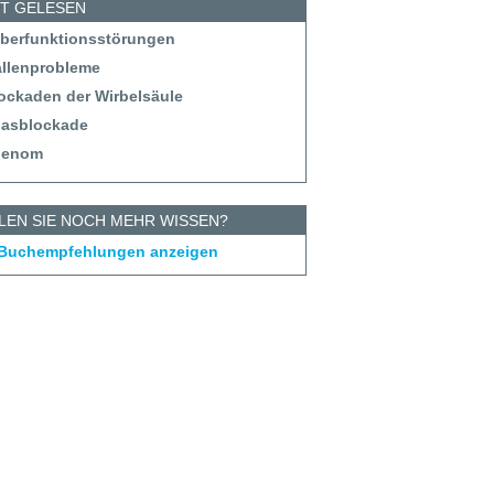
ST GELESEN
eberfunktionsstörungen
allenprobleme
lockaden der Wirbelsäule
tlasblockade
denom
LEN SIE NOCH MEHR WISSEN?
 Buchempfehlungen anzeigen