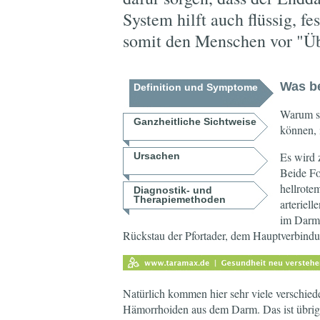
System hilft auch flüssig, f
somit den Menschen vor "Üb
Was b
Definition und Symptome
Warum si
Ganzheitliche Sichtweise
können, i
Es wird 
Ursachen
Beide Fo
hellrote
Diagnostik- und
Therapiemethoden
arteriel
im Darm 
Rückstau der Pfortader, dem Hauptverbind
Natürlich kommen hier sehr viele verschied
Hämorrhoiden aus dem Darm. Das ist übrige