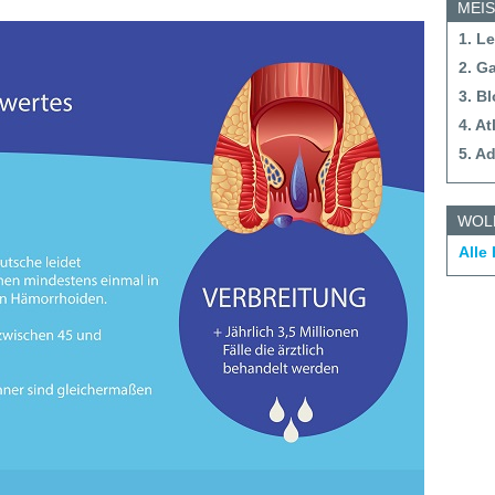
MEI
1. L
2. G
3. B
4. A
5. A
WOL
Alle