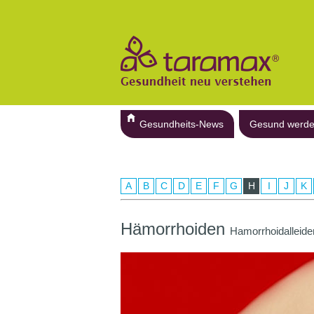
Gesundheits-News
Gesund werd
A
B
C
D
E
F
G
H
I
J
K
Hämorrhoiden
Hamorrhoidalleid