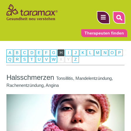
Therapeuten finden
A
B
C
D
E
F
G
H
I
J
K
L
M
N
O
P
▼
Q
R
S
T
U
V
W
X
Y
Z
▼
Halsschmerzen
Tonsillitis, Mandelentzündung,
▼
Rachenentzündung, Angina