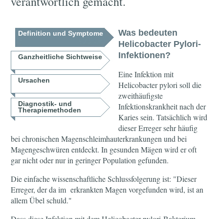
verantwortlich gemacht.
Was bedeuten
Definition und Symptome
Helicobacter Pylori-
Infektionen?
Ganzheitliche Sichtweise
Eine Infektion mit
Ursachen
Helicobacter pylori soll die
zweithäufigste
Diagnostik- und
Infektionskrankheit nach der
Therapiemethoden
Karies sein. Tatsächlich wird
dieser Erreger sehr häufig
bei chronischen Magenschleimhauterkrankungen und bei
Magengeschwüren entdeckt. In gesunden Mägen wird er oft
gar nicht oder nur in geringer Population gefunden.
Die einfache wissenschaftliche Schlussfolgerung ist: "Dieser
Erreger, der da im erkrankten Magen vorgefunden wird, ist an
allem Übel schuld."
Dass diese Infektion mit dem Helicobacter pylori-Bakterium