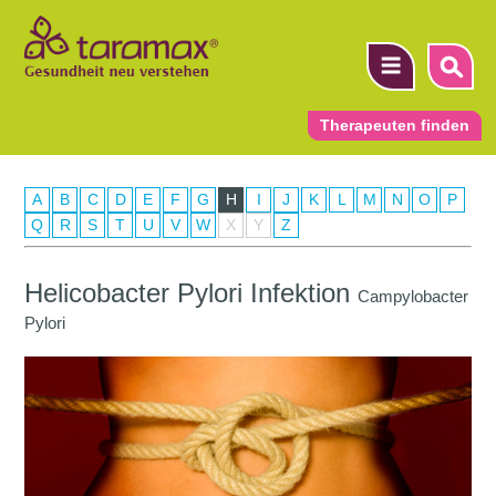
Therapeuten finden
A
B
C
D
E
F
G
H
I
J
K
L
M
N
O
P
▼
Q
R
S
T
U
V
W
X
Y
Z
▼
Helicobacter Pylori Infektion
Campylobacter
▼
Pylori