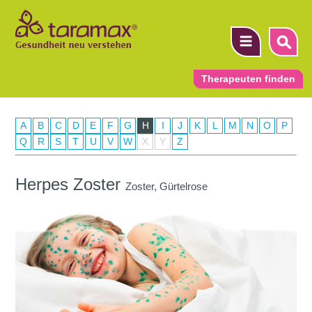
Therapeuten finden
A
B
C
D
E
F
G
H
I
J
K
L
M
N
O
P
▼
Q
R
S
T
U
V
W
X
Y
Z
▼
Herpes Zoster
Zoster, Gürtelrose
▼