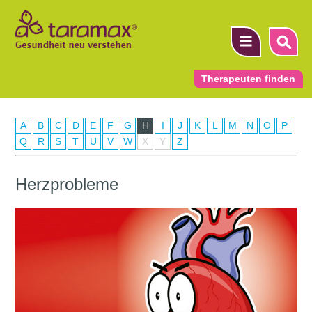
Therapeuten finden
A
B
C
D
E
F
G
H
I
J
K
L
M
N
O
P
▼
Q
R
S
T
U
V
W
X
Y
Z
▼
Herzprobleme
▼