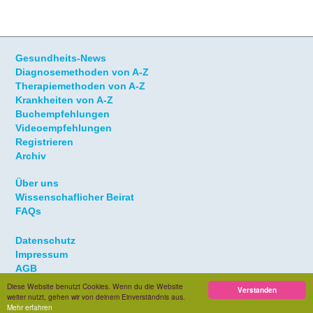
Gesundheits-News
Diagnosemethoden von A-Z
Therapiemethoden von A-Z
Krankheiten von A-Z
Buchempfehlungen
Videoempfehlungen
Registrieren
Archiv
Über uns
Wissenschaflicher Beirat
FAQs
Datenschutz
Impressum
AGB
Diese Website benutzt Cookies. Wenn du die Website
Verstanden
weiter nutzt, gehen wir von deinem Einverständnis aus.
© 2021 Taramax GmbH. Alle Rechte vorbehalten
Mehr erfahren