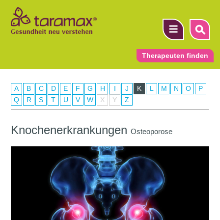
Therapeuten finden
A
B
C
D
E
F
G
H
I
J
K
L
M
N
O
P
▼
Q
R
S
T
U
V
W
X
Y
Z
▼
Knochenerkrankungen
Osteoporose
▼