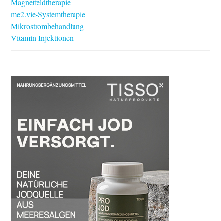
Magnetfeldtherapie
me2.vie-Systemtherapie
Mikrostrombehandlung
Vitamin-Injektionen