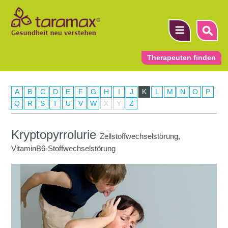
Therapeuten finden
A
B
C
D
E
F
G
H
I
J
K
L
M
N
O
P
▼
Q
R
S
T
U
V
W
X
Y
Z
▼
Kryptopyrrolurie
Zellstoffwechselstörung,
▼
VitaminB6-Stoffwechselstörung