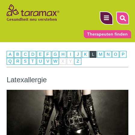
Therapeuten finden
A
B
C
D
E
F
G
H
I
J
K
L
M
N
O
P
▼
Q
R
S
T
U
V
W
X
Y
Z
▼
Latexallergie
▼