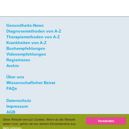
Gesundheits-News
Diagnosemethoden von A-Z
Therapiemethoden von A-Z
Krankheiten von A-Z
Buchempfehlungen
Videoempfehlungen
Registrieren
Archiv
Über uns
Wissenschaflicher Beirat
FAQs
Datenschutz
Impressum
AGB
Diese Website benutzt Cookies. Wenn du die Website
Verstanden
weiter nutzt, gehen wir von deinem Einverständnis aus.
© 2021 Taramax GmbH. Alle Rechte vorbehalten
Mehr erfahren