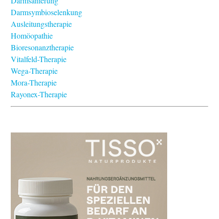
Darmsanierung
Darmsymbioselenkung
Ausleitungstherapie
Homöopathie
Bioresonanztherapie
Vitalfeld-Therapie
Wega-Therapie
Mora-Therapie
Rayonex-Therapie