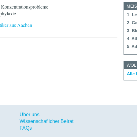
 Konzentrationsprobleme
MEI
phylaxie
1. L
2. G
tiker aus Aachen
3. B
4. A
5. A
WOL
Alle
Über uns
Wissenschaflicher Beirat
FAQs