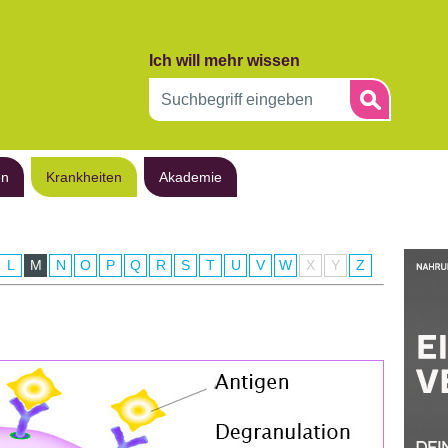
Ich will mehr wissen
en
Krankheiten
Akademie
L
M
N
O
P
Q
R
S
T
U
V
W
X
Y
Z