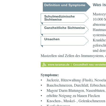
Was is
Definition und Symptome
Mastozyt
Schulmedizinische
10.000 M
Sichtweise
abnorme 
Ganzheitliche Sichtweise
Hautmast
systemis
Ursachen
Krankheit
geforsch
und deren
Mastzellen sind Zellen des Immunsystems, 
Symptome:
• Juckreiz, Hitzewallung (Flush), Nessel
• Bauchschmerzen, Durchfall, Erbrechen,
• Magen/ Darm Blutungen, Nasenbluten,
• erhöhte Neigung zu blauen Flecken
• Knochen-, Muskel- , Gelenkschmerzen
• Kopfschmerzen