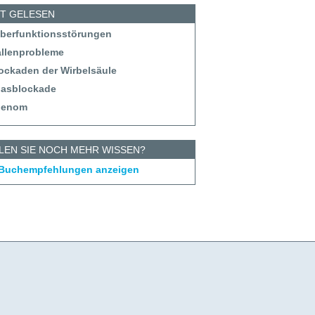
ST GELESEN
eberfunktionsstörungen
allenprobleme
lockaden der Wirbelsäule
tlasblockade
denom
LEN SIE NOCH MEHR WISSEN?
 Buchempfehlungen anzeigen