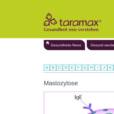
Gesundheits-News
Gesund werd
A
B
C
D
E
F
G
H
I
J
K
Mastozytose