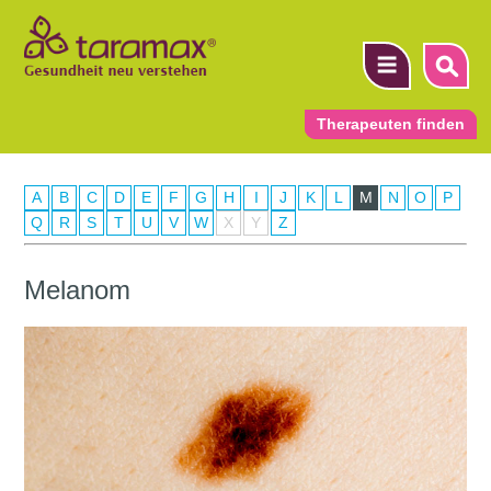
Therapeuten finden
A
B
C
D
E
F
G
H
I
J
K
L
M
N
O
P
▼
Q
R
S
T
U
V
W
X
Y
Z
▼
Melanom
▼