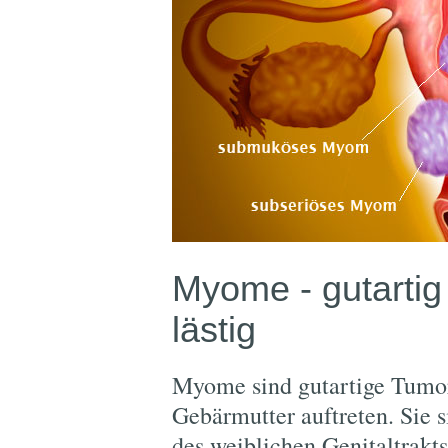
Myome - gutartig
lästig
Myome sind gutartige Tumore
Gebärmutter auftreten. Sie 
des weiblichen Genitaltrakts