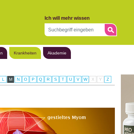
Ich will mehr wissen
en
Krankheiten
Akademie
L
M
N
O
P
Q
R
S
T
U
V
W
X
Y
Z