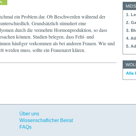
MEI
1. L
anchmal ein Problem dar. Ob Beschwerden während der
 unterschiedlich. Grundsätzlich stimuliert eine
2. G
yomen durch die vermehrte Hormonproduktion, so dass
3. B
ursachen können. Studien belegen, dass Fehl- und
4. A
nnen häufiger vorkommen als bei anderen Frauen. Wie und
5. A
t werden muss, sollte ein Frauenarzt klären.
WOL
Alle
Über uns
Wissenschaflicher Beirat
FAQs