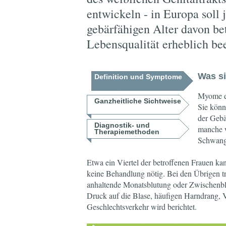
entwickeln - in Europa soll 
gebärfähigen Alter davon be
Lebensqualität erheblich bee
Was s
Definition und Symptome
Myome en
Ganzheitliche Sichtweise
Sie könn
der Gebä
Diagnostik- und
manche w
Therapiemethoden
Schwange
Etwa ein Viertel der betroffenen Frauen ka
keine Behandlung nötig. Bei den Übrigen tr
anhaltende Monatsblutung oder Zwischenb
Druck auf die Blase, häufigen Harndrang,
Geschlechtsverkehr wird berichtet.