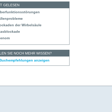
ST GELESEN
eberfunktionsstörungen
allenprobleme
lockaden der Wirbelsäule
tlasblockade
denom
LEN SIE NOCH MEHR WISSEN?
 Buchempfehlungen anzeigen