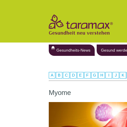
Gesundheits-News
Gesund werd
A
B
C
D
E
F
G
H
I
J
K
Myome