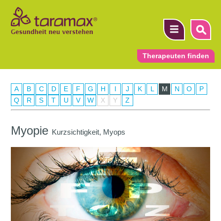
Therapeuten finden
A
B
C
D
E
F
G
H
I
J
K
L
M
N
O
P
▼
Q
R
S
T
U
V
W
X
Y
Z
▼
Myopie
Kurzsichtigkeit, Myops
▼