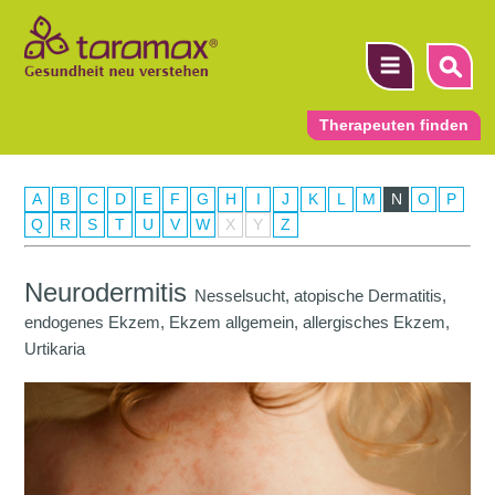
Therapeuten finden
A
B
C
D
E
F
G
H
I
J
K
L
M
N
O
P
▼
Q
R
S
T
U
V
W
X
Y
Z
▼
Neurodermitis
Nesselsucht, atopische Dermatitis,
▼
endogenes Ekzem, Ekzem allgemein, allergisches Ekzem,
Urtikaria