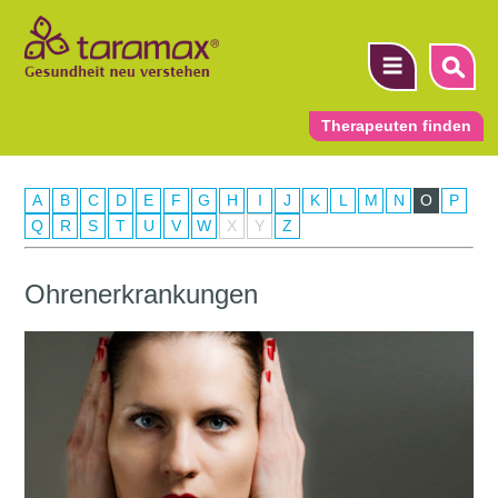
Therapeuten finden
A
B
C
D
E
F
G
H
I
J
K
L
M
N
O
P
▼
Q
R
S
T
U
V
W
X
Y
Z
▼
Ohrenerkrankungen
▼