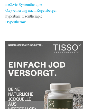
me2.vie-Systemtherapie
Oxyvenierung nach Regelsberger
hyperbare Ozontherapie
Hyperthermie