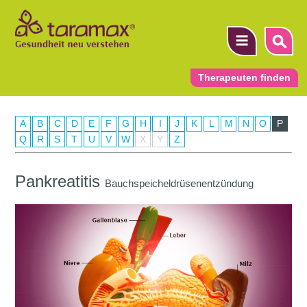
Therapeuten finden
A
B
C
D
E
F
G
H
I
J
K
L
M
N
O
P
▼
Q
R
S
T
U
V
W
X
Y
Z
▼
Pankreatitis
Bauchspeicheldrüsenentzündung
▼