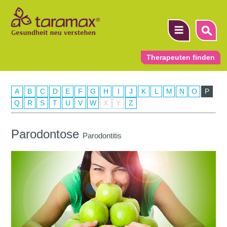
Therapeuten finden
A
B
C
D
E
F
G
H
I
J
K
L
M
N
O
P
▼
Q
R
S
T
U
V
W
X
Y
Z
▼
Parodontose
Parodontitis
▼