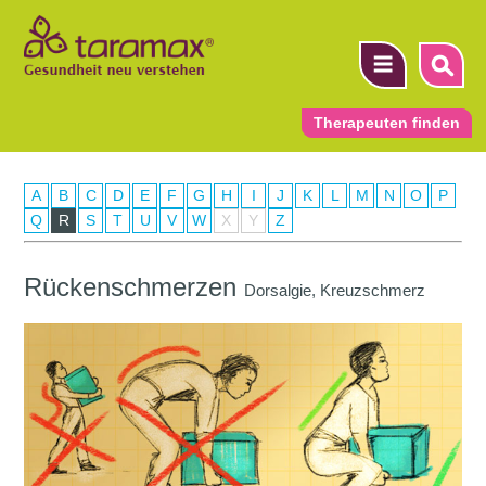
Therapeuten finden
A
B
C
D
E
F
G
H
I
J
K
L
M
N
O
P
▼
Q
R
S
T
U
V
W
X
Y
Z
▼
Rückenschmerzen
Dorsalgie, Kreuzschmerz
▼