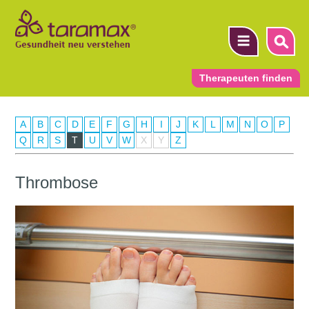
Therapeuten finden
A
B
C
D
E
F
G
H
I
J
K
L
M
N
O
P
▼
Q
R
S
T
U
V
W
X
Y
Z
▼
Thrombose
▼