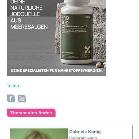
To top
Therapeuten finden
Gabriele König
Heilpraktikerin,