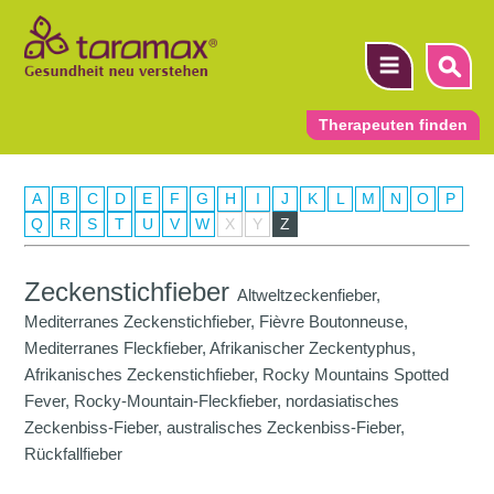
Therapeuten finden
A
B
C
D
E
F
G
H
I
J
K
L
M
N
O
P
▼
Q
R
S
T
U
V
W
X
Y
Z
▼
Zeckenstichfieber
Altweltzeckenfieber,
▼
Mediterranes Zeckenstichfieber, Fièvre Boutonneuse,
Mediterranes Fleckfieber, Afrikanischer Zeckentyphus,
Afrikanisches Zeckenstichfieber, Rocky Mountains Spotted
Fever, Rocky-Mountain-Fleckfieber, nordasiatisches
Zeckenbiss-Fieber, australisches Zeckenbiss-Fieber,
Rückfallfieber